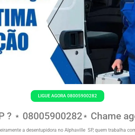
LIGUE AGORA 08005900282
 SP ? ⋆ 08005900282⋆ Chame ag
amente a desentupidora no Alphaville SP, quem trabalha com i