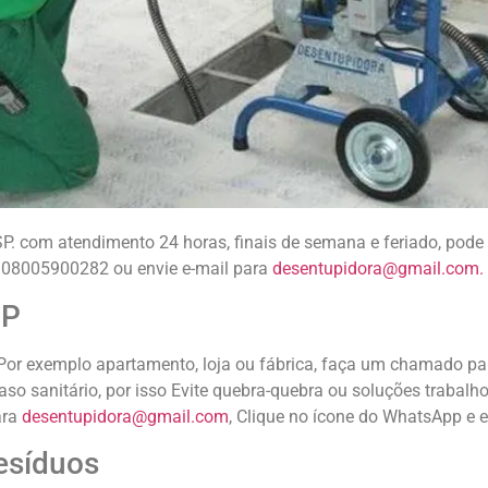
P. com atendimento 24 horas, finais de semana e feriado, pode 
ne 08005900282 ou envie e-mail para
desentupidora@gmail.com.
SP
 Por exemplo apartamento, loja ou fábrica, faça um chamado p
so sanitário, por isso Evite quebra-quebra ou soluções trabal
ara
desentupidora@gmail.com
, Clique no ícone do WhatsApp 
esíduos