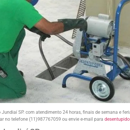
undiaí SP. com atendimento 24 horas, finais de semana e feri
gar no telefone (11)987767059 ou envie e-mail para
desentupid