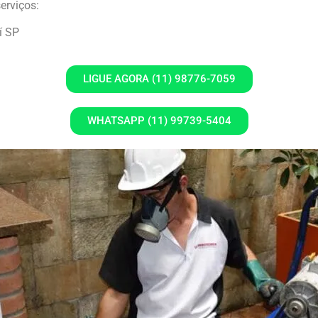
erviços:
í SP
LIGUE AGORA (11) 98776-7059
WHATSAPP (11) 99739-5404