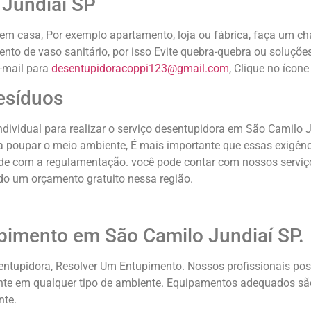
 Jundiaí SP
 em casa, Por exemplo apartamento, loja ou fábrica, faça um 
nto de vaso sanitário, por isso Evite quebra-quebra ou soluçõ
-mail para
desentupidoracoppi123@gmail.com
, Clique no íco
esíduos
dividual para realizar o serviço desentupidora em São Camilo
ra poupar o meio ambiente, É mais importante que essas exigê
ade com a regulamentação. você pode contar com nossos servi
ndo um orçamento gratuito nessa região.
pimento em São Camilo Jundiaí SP.
upidora, Resolver Um Entupimento. Nossos profissionais poss
ente em qualquer tipo de ambiente. Equipamentos adequados sã
nte.